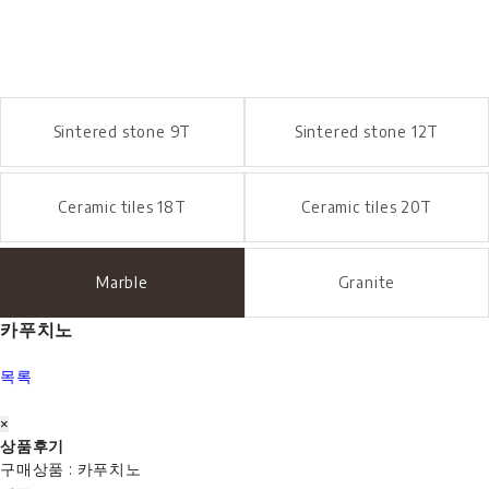
MATERIAL
Marble
Sintered stone 9T
Sintered stone 12T
Ceramic tiles 18T
Ceramic tiles 20T
Marble
Granite
카푸치노
목록
×
상품후기
구매상품 : 카푸치노